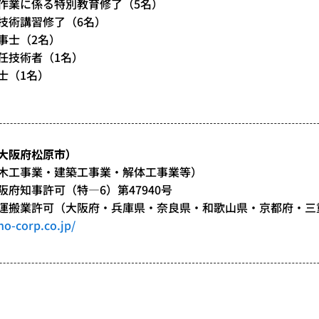
作業に係る特別教育修了（5名）
技術講習修了（6名）
事士（2名）
任技術者（1名）
士（1名）
）
大阪府松原市）
木工事業・建築工事業・解体工事業等）
府知事許可（特―6）第47940号
運搬業許可（大阪府・兵庫県・奈良県・和歌山県・京都府・三
o-corp.co.jp/