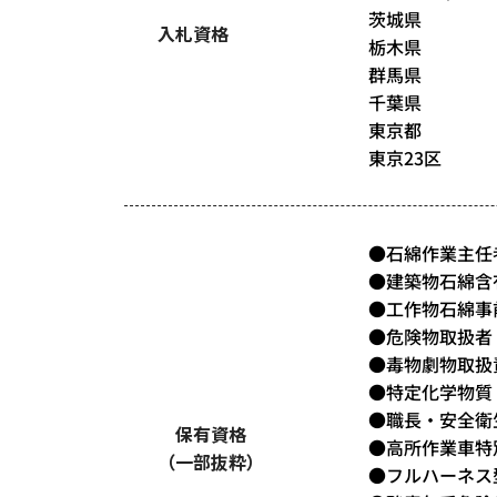
茨城県
入札資格
栃木県
群馬県
千葉県
東京都
東京23区
●石綿作業主任
●建築物石綿含
●工作物石綿事
●危険物取扱者
●毒物劇物取扱
●特定化学物質
●職長・安全衛
保有資格
●高所作業車特
（一部抜粋）
●フルハーネス