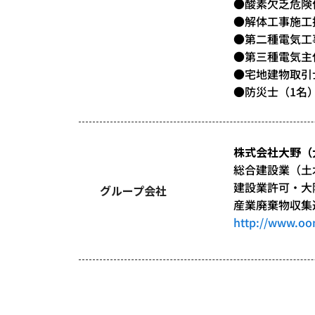
●酸素欠乏危険
●解体工事施工
●第二種電気工
●第三種電気主
●宅地建物取引
●防災士（1名
株式会社大野（
総合建設業（土
建設業許可・大阪
グループ会社
産業廃棄物収集
http://www.oon