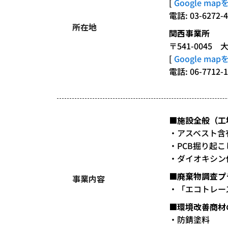
[
Google ma
電話: 03-6272-4
所在地
関西事業所
〒541-0045
[
Google ma
電話: 06-7712-1
■施設全般（工
・アスベスト含
・PCB掘り起
・ダイオキシン
■廃棄物調査プ
事業内容
・「エコトレー
■環境改善商材
・防錆塗料